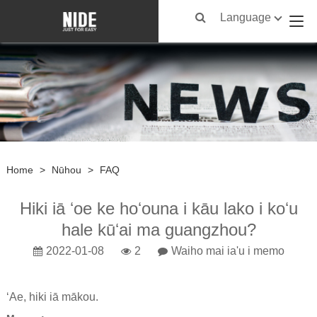
Language
Home
>
Nūhou
>
FAQ
Hiki iā ʻoe ke hoʻouna i kāu lako i koʻu
hale kūʻai ma guangzhou?
2022-01-08
2
Waiho mai ia'u i memo
ʻAe, hiki iā mākou.