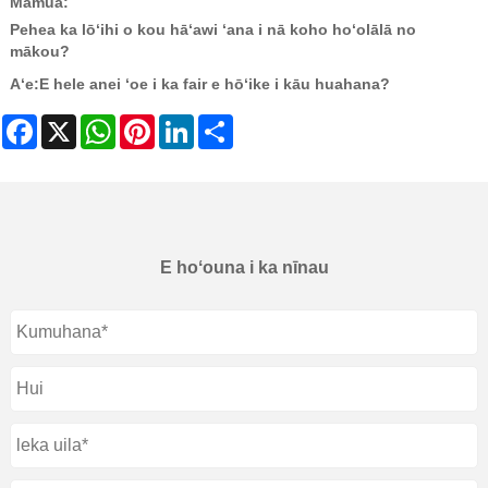
Mamua:
Pehea ka lōʻihi o kou hāʻawi ʻana i nā koho hoʻolālā no
mākou?
Aʻe:
E hele anei ʻoe i ka fair e hōʻike i kāu huahana?
Facebook
X
WhatsApp
Pinterest
LinkedIn
Share
E hoʻouna i ka nīnau